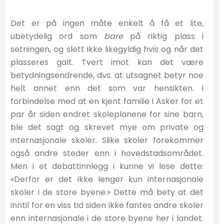
Det er på ingen måte enkelt å få et lite,
ubetydelig ord som
bare
på riktig plass i
setningen, og slett ikke likegyldig hvis og når det
plasseres galt. Tvert imot kan det være
betydningsendrende, dvs. at utsagnet betyr noe
helt annet enn det som var hensikten. I
forbindelse med at en kjent familie i Asker for et
par år siden endret skoleplanene for sine barn,
ble det sagt og skrevet mye om private og
internasjonale skoler. Slike skoler forekommer
også andre steder enn i hovedstadsområdet.
Men i et debattinnlegg i kunne vi lese dette:
«Derfor er det ikke lenger kun internasjonale
skoler i de store byene.» Dette må bety at det
inntil for en viss tid siden ikke fantes andre skoler
enn internasjonale i de store byene her i landet.