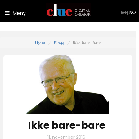
Hopp til hovedinnhold
Meny
NO
EN
|
Hjem
Blogg
Ikke bare-bare
Ikke bare-bare
11. november 2016