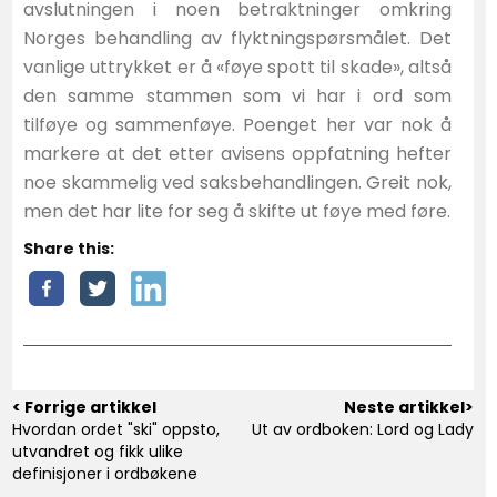
avslutningen i noen betraktninger omkring
Norges behandling av flyktningspørsmålet. Det
vanlige uttrykket er å «føye spott til skade», altså
den samme stammen som vi har i ord som
tilføye og sammenføye. Poenget her var nok å
markere at det etter avisens oppfatning hefter
noe skammelig ved saksbehandlingen. Greit nok,
men det har lite for seg å skifte ut føye med føre.
Share this:
< Forrige artikkel
Neste artikkel>
Hvordan ordet "ski" oppsto,
Ut av ordboken: Lord og Lady
utvandret og fikk ulike
definisjoner i ordbøkene