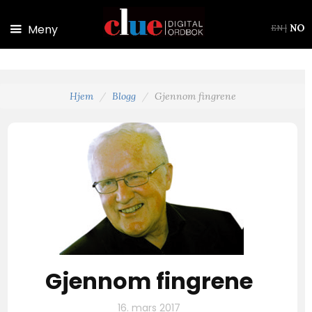
Hopp til hovedinnhold
Meny
NO
EN
|
Hjem
Blogg
Gjennom fingrene
Gjennom fingrene
16. mars 2017