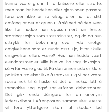
kunne være grunn til å kritisere eller straffe,
men man lar hendelsen eller gjerningen passere
fordi den ikke er så viktig, eller har et slikt
omfang, at det er grunn til å slå ned på den. Men
like før hadde hun oppsummert sin første
stortingssesjon som statsminister, og da ga hun
uttrykk for bekymring over «de urolige
omgivelsene som er rundt oss». Tja, hvor skulle
omgivelser ellers være? Hvis hun hadde vært
eiendomsmegler, ville hun vel ha sagt ‘lokasjon’,
så vi får være glad til. På den annen side er klare
politikeruttalelser ikke å forakte. Og vi bør være
rause nok til å huske at det er nokså lett å
forsnakke seg, også for erfarne debattanter.
Det gikk enda dårligere for en anonym
lederskribent i Aftenposten samme uke: «Dette
vil føre ytterligere skam til skade,» lød